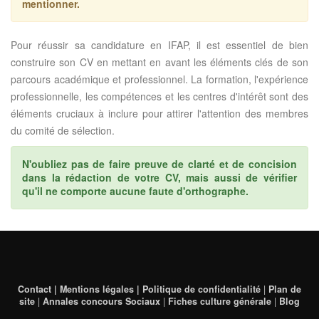
mentionner.
Pour réussir sa candidature en IFAP, il est essentiel de bien
construire son CV en mettant en avant les éléments clés de son
parcours académique et professionnel. La formation, l'expérience
professionnelle, les compétences et les centres d'intérêt sont des
éléments cruciaux à inclure pour attirer l'attention des membres
du comité de sélection.
N'oubliez pas de faire preuve de clarté et de concision
dans la rédaction de votre CV, mais aussi de vérifier
qu'il ne comporte aucune faute d'orthographe.
Contact | Mentions légales | Politique de confidentialité
|
Plan de
site
|
Annales concours Sociaux
|
Fiches culture générale
|
Blog